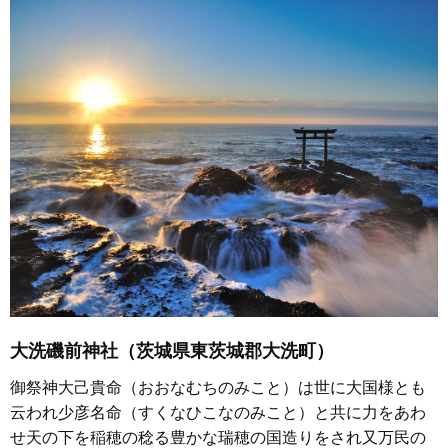
大洗磯前神社（茨城県東茨城郡大洗町）
御祭神大己貴命（おおなむちのみこと）は世に大国様とも
云われ少彦名命（すくなひこなのみこと）と共に力をあわ
せ天の下を稲穂の稔る豊かな瑞穂の国造りをされ又万民の