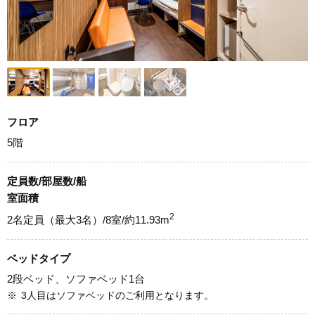
フロア
5階
定員数/部屋数/船
室面積
2
2名定員（最大3名）/8室/約11.93m
ベッドタイプ
2段ベッド、ソファベッド1台
※
3人目はソファベッドのご利用となります。