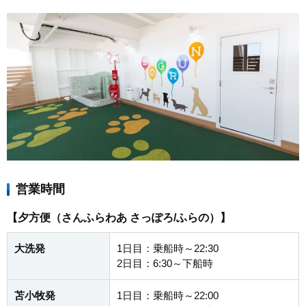
営業時間
【夕方便（さんふらわあ さっぽろ/ふらの）】
大洗発
1日目：乗船時～22:30
2日目：6:30～下船時
苫小牧発
1日目：乗船時～22:00