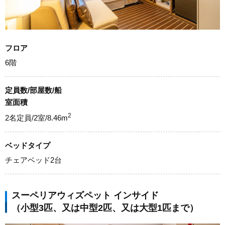
フロア
6階
定員数/部屋数/船
室面積
2
2名定員/2室/8.46m
ベッドタイプ
チェアベッド2台
スーペリアウィズペット インサイド
（小型3匹、又は中型2匹、又は大型1匹まで）