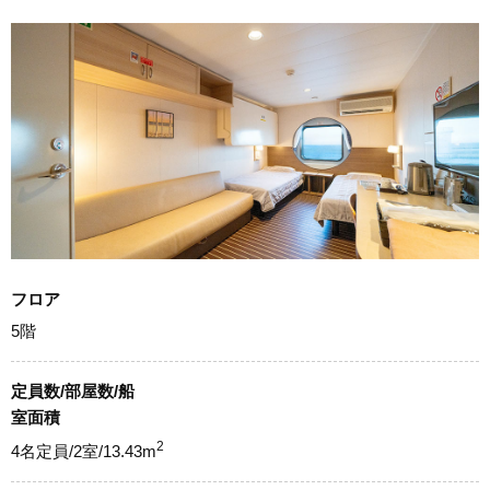
フロア
5階
定員数/部屋数/船
室面積
2
4名定員/2室/13.43m