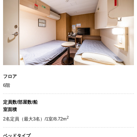
フロア
6階
定員数/部屋数/船
室面積
2
2名定員（最大3名）/1室/8.72m
ベッドタイプ