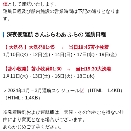
便
として運航いたします。
運航日程
及び船内施設の営業時間
は下記の通りとなりま
す。
深夜便運航 さんふらわあ ふらの 運航日程
【 大洗発 】大洗発01:45 → 当日19:45苫小牧着
1月10日(水)
・12日(金)・14
日(日)・17日(水)・19日(金)
【苫小牧発】苫小牧発01:30 → 当日19:30大洗着
1月11日(木)・13日(土)・16日(火)・18日(木)
＞2024年1月－3月運航スケジュール
（HTML：1.4KB）
（HTML：1.4KB）
※発着時刻および運航船は、天候・その他やむを得ない理
由により変更となる場合がございます。
あらかじめご了承ください。