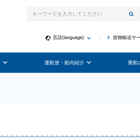
言語(language)
貨物輸送サ
更
運航便・船内紹介
乗船