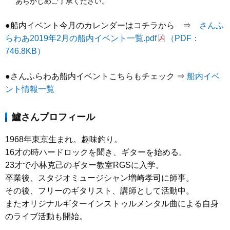
あらかじめご了承ください。
●船内イベント今月のカレンダーはコチラから ⇒
さんふ
らわあ2019年2月の船内イベント一覧.pdf
（PDF：
746.8KB）
●さんふらわあ船内イベントこちらもチェック ⇒
船内イベ
ント情報一覧
鱸さんプロフィール
1968年東京生まれ。趣味釣り。
16才の時ハードロックを聞き、ギターを始める。
23才で小林克己のギター教室RGSに入学。
卒業後、スタジオミュージシャン増崎孝司に師事。
その後、フリーのギタリスト、講師として活動中。
またオリジナルギターインストゥルメンタル曲による自身
のライブ活動も開始。