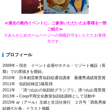
≪過去の船内イベントに、ご参加いただいたお客様を一部
ご紹介≫
※あらかじめホームページへの掲載許可をいただたお客様
方です。
プロフィール
2009年～現在 イベント会場やホテル・リゾート施設（長
期）での席描きを開始。
2010年 日本創芸教育似顔絵通信講座 最優秀成績賞受賞
2011年 似顔絵検定1級取得
2011年 「清つねおの似顔絵グランプリ」清つねお賞受賞
2013年～Coop平岡文化教室似顔絵講師として活動中
2015年 ar（アール）主婦と生活社発行 ２月号「西島秀俊
結婚七か条」イラスト掲載