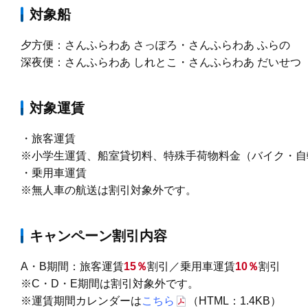
対象船
夕方便：さんふらわあ さっぽろ・さんふらわあ ふらの
深夜便：さんふらわあ しれとこ・さんふらわあ だいせつ
対象運賃
・旅客運賃
※小学生運賃、船室貸切料、特殊手荷物料金（バイク・自
・乗用車運賃
※無人車の航送は割引対象外です。
キャンペーン割引内容
A・B期間：旅客運賃
15
％
割引／乗用車運賃
10％
割引
※C・D・E期間は割引対象外です。
※運賃期間カレンダーは
こちら
（HTML：1.4KB）