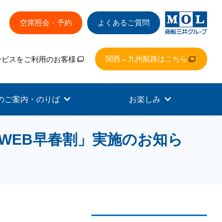
空席照会・予約
よくあるご質問
関西↔九州航路はこちら
ービスをご利用のお客様
のご案内・のりば
お楽しみ
WEB早春割」実施のお知ら