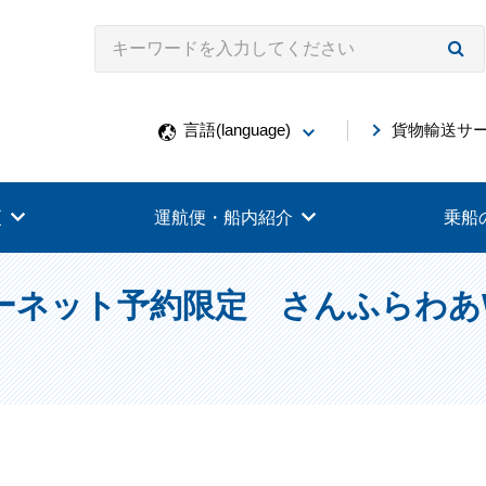
言語(language)
貨物輸送サ
更
運航便・船内紹介
乗船
ーネット予約限定 さんふらわあ