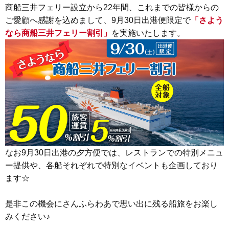
商船三井フェリー設立から22年間、これまでの皆様からの
ご愛顧へ感謝を込めまして、9月30日出港便限定で
「さよう
なら商船三井フェリー割引」
を実施いたします。
なお9月30日出港の夕方便では、レストランでの特別メニュ
ー提供や、各船それぞれで特別なイベントも企画しており
ます☆
是非
この機会にさんふらわあで思い出に残る船旅をお楽し
みください♪