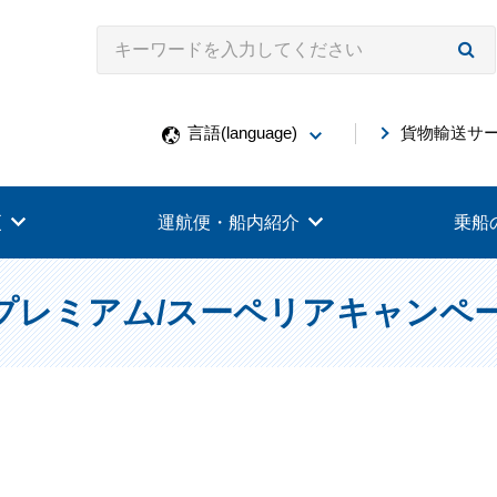
言語(language)
貨物輸送サ
更
運航便・船内紹介
乗船
プレミアム/スーペリアキャンペ