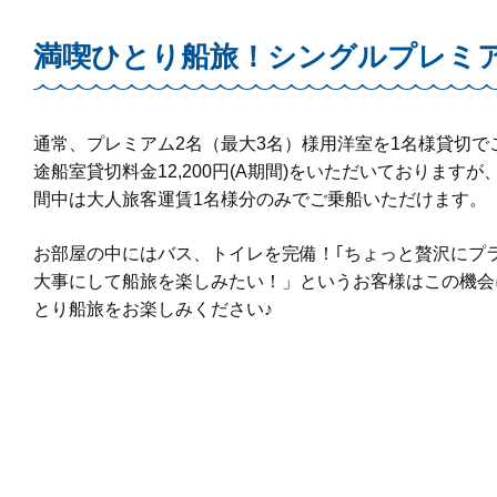
満喫ひとり船旅！シングルプレミ
通常、プレミアム2名（最大3名）
様用洋室
を1名様貸切で
途船室貸切料金12,200円(A期間)をいただいております
間中は
大人旅客運賃1名様分のみ
でご乗船いただけます。
お部屋の中にはバス、トイレを完備！｢ちょっと贅沢にプ
大事にして船旅を楽しみたい！」というお客様はこの機会
とり船旅をお楽しみください♪