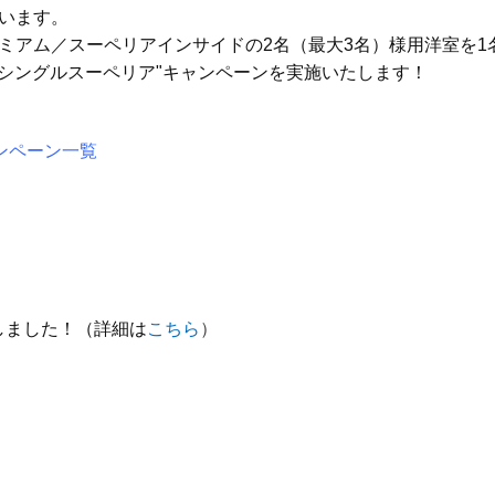
います。
ミアム／スーペリアインサイドの2名（最大3名）様用洋室を1
”シングルスーペリア"キャンペーンを実施いたします！
ンペーン一覧
たしました！（詳細は
こちら
）