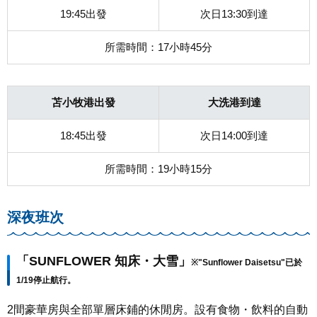
19:45出發
次日13:30到達
所需時間：17小時45分
苫小牧港出發
大洗港到達
18:45出發
次日14:00到達
所需時間：19小時15分
深夜班次
「SUNFLOWER 知床・大雪」
※"Sunflower Daisetsu"已於
1/19停止航行。
2間豪華房與全部單層床鋪的休閒房。設有食物・飲料的自動