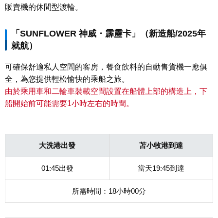
販賣機的休閒型渡輪。
「SUNFLOWER 神威・霹靂卡」（新造船/2025年
就航）
可確保舒適私人空間的客房，餐食飲料的自動售貨機一應俱
全，為您提供輕松愉快的乘船之旅。
由於乘用車和二輪車裝載空間設置在船體上部的構造上，下
船開始前可能需要1小時左右的時間。
大洗港出發
苫小牧港到達
01:45出發
當天19:45到達
所需時間：18小時00分