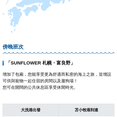
傍晚班次
「SUNFLOWER 札幌・富良野」
增加了包廂，您能享受更為舒適而私密的海上之旅，並增設
可供與寵物一起住宿的房間以及遛狗場！
您可在開闊的公共休息區享受休閒時光。
大洗港出發
苫小牧港到達