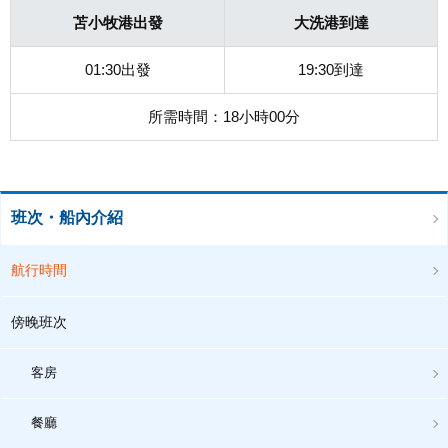
苫小牧港出發
大洗港到達
01:30出發
19:30到達
所需時間：18小時00分
班次・船內介紹
航行時間
傍晚班次
客房
餐廳